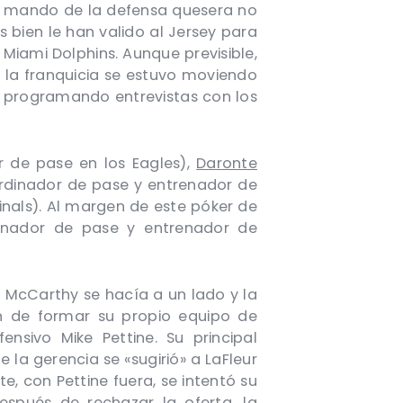
al mando de la defensa quesera no
 bien le han valido al Jersey para
Miami Dolphins. Aunque previsible,
 la franquicia se estuvo moviendo
, programando entrevistas con los
 de pase en los Eagles),
Daronte
dinador de pase y entrenador de
inals). Al margen de este póker de
nador de pase y entrenador de
ke McCarthy se hacía a un lado y la
ón de formar su propio equipo de
nsivo Mike Pettine. Su principal
la gerencia se «sugirió» a LaFleur
e, con Pettine fuera, se intentó su
espués de rechazar la oferta, la