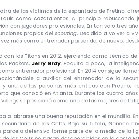
, otra de las víctimas de la espantada de Pretino, of
 Louis como cazatalentos. Al principio rebuscando j
ión con jugadores profesionales. En tan solo tres a
unciones propias del
scouting
. Decidido a volver a viv
a vez más como entrenador partiendo, de nuevo, desde
con los Titans en 2012, ejerciendo como técnico de c
los Packers,
Jerry Gray
. Poquito a poco, la intelige
omo entrenador profesional. En 2014 consigue llamar l
ocionándole a auxiliar del entrenador de la secun
7 y una de las personas más críticas con Pretino, n
erto que conoció en Atlanta. Durante los cuatro año
Vikings se posicionó como una de las mejores de la li
a a labrarse una buena reputación en el mundillo. E
a secundaria de los Colts. Bajo su tutela, Gannon abso
u parcela defensiva forme parte de la media de la l
s
de los Colts no pasan desapercibidos en la costa Est