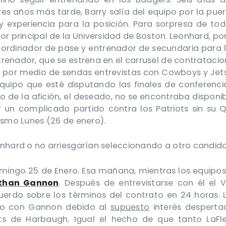
res años más tarde, Barry salía del equipo por la puert
experiencia para la posición. Para sorpresa de todos
r principal de la Universidad de Boston. Leonhard, por 
rdinador de pase y entrenador de secundaria para lo
ntrenador, que se estrena en el carrusel de contrataci
or medio de sendas entrevistas con Cowboys y Jets. 
uipo que esté disputando las finales de conferencia
rito de la afición, el deseado, no se encontraba disp
 un complicado partido contra los Patriots sin su QB
ismo Lunes (26 de enero).
onhard o no arriesgarían seleccionando a otro candid
mingo 25 de Enero. Esa mañana, mientras los equipos 
than Gannon
. Después de entrevistarse con él el 
erdo sobre los términos del contrato en 24 horas. L
tiro con Gannon debido al
supuesto
interés desperta
nts de Harbaugh. Igual el hecho de que tanto La