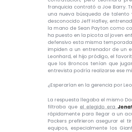
franquicia contrató a Joe Barry. T
una nueva búsqueda de talento y 
desconocido Jeff Hafley, entrenado
la mano de Sean Payton como coo
ha puesto en la picota al joven e
defensivo esta misma temporada p
impiden a un entrenador de un eq
Leonhard, el hijo pródigo, el favo
que los Broncos tenían que jugar
entrevista podría realizarse ese m
¿Esperarían en la gerencia por Le
La respuesta llegaba el mismo Do
filtraba que
el elegido era
Jona
rápidamente para llegar a un acu
Packers prefirieron asegurar el 
equipos, especialmente los Gia