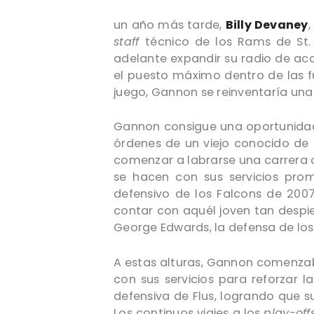
un año más tarde,
Billy Devaney
staff
técnico de los Rams de St.
adelante expandir su radio de acc
el puesto máximo dentro de las f
juego, Gannon se reinventaría un
Gannon consigue una oportunidad 
órdenes de un viejo conocido de 
comenzar a labrarse una carrera c
se hacen con sus servicios prom
defensivo de los Falcons de 200
contar con aquél joven tan despi
George Edwards, la defensa de los 
A estas alturas, Gannon comenzab
con sus servicios para reforzar l
defensiva de Flus, logrando que s
Los continuos viajes a los
play-off