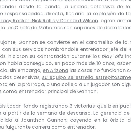
andar desde la banda la unidad defensiva de los
responsabilidad directa, llegaría la explosión de l
Tracy Rocker, Nick Rallis y Dennard Wilson
logran arma
lo los Chiefs de Mahomes son capaces de derrotarlos
jante, Gannon se convierte en el caramelito de la 
 con sus servicios nombrándole entrenador jefe del 
s iniciaron su contratación durante los
play-offs
in
non había conseguido, en poco más de 10 años, asce
ncia. sin embargo,
en Arizona
las cosas no funcionan c
gadas defensivas,
su equipo se estrella estrepitosam
rota en la prórroga, o una colleja a un jugador son al
s como entrenador principal de Gannon.
s tocan fondo registrando 3 victorias, que bien pud
a partir de la semana de descanso. La gerencia de
salida a Joanthan Gannon, cayendo en la órbita 
 su fulgurante carrera como entrenador.