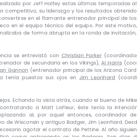
realizado por Jeff Halfey estas últimas temporadas 
r competitivo, su liderazgo y los resultados obtenidos
onvertirse en el flamante entrenador principal de los 
co en el equipo técnico del equipo. Por este motivo,
alizaba de forma abrupta en la ronda de invitación
encia se entrevistó con
Christian Parker
(coordinador
renador de secundaria en los Vikings),
Al Harris
(coor
han Gannon
(entrenador principal de los Arizona Card
cia tenía puestos sus ojos en
Jim Leonhard
(coordi
 lejos. Echando la vista atrás, cuando el bueno de Mi
contratando a Matt LaFleur, éste tenía la intenci
lazando al, por aquel entonces, coordinador defe
vo de Wisconsin y antiguo Badger, Jim Leonhard. Desde 
esario agotar el contrato de Pettine. Al año siguient
firió seguir entrenando en los Badgers. Seis días d