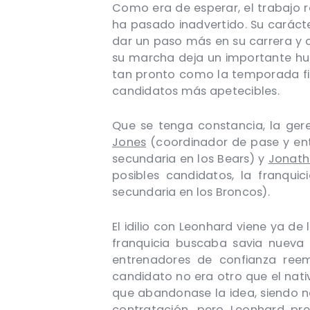
Como era de esperar, el trabajo 
ha pasado inadvertido. Su carácte
dar un paso más en su carrera y c
su marcha deja un importante hue
tan pronto como la temporada fin
candidatos más apetecibles.
Que se tenga constancia, la ger
Jones
(coordinador de pase y ent
secundaria en los Bears) y
Jonat
posibles candidatos, la franqui
secundaria en los Broncos).
El idilio con Leonhard viene ya de
franquicia buscaba savia nueva 
entrenadores de confianza reemp
candidato no era otro que el nati
que abandonase la idea, siendo nec
contratación, pero Leonhard pre