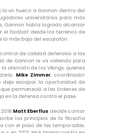
recía un hueco a Gannon dentro del
ugadores universitarios para más
ños, Gannon había logrado alcanzar
ir el
football
desde los terrenos de
 lo más bajo del escalafón.
ontrol de calidad defensiva a las
ncia de Gannon le va valiendo para
a atención de los Vikings, quienes
daria.
Mike Zimmer
, coordinador
o deja escapar la oportunidad de
s que permaneció a las órdenes de
ga en la defensa contra el pase.
n 2018
Matt Eberflus
decide contar
rbe los principios de la filosofía
iga con el paso de las temporadas.
e y, en 2021,
Nick Sirianni
confía en