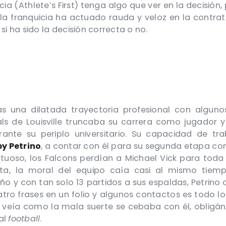
 (Athlete’s First) tenga algo que ver en la decisión, p
, la franquicia ha actuado rauda y veloz en la contra
si ha sido la decisión correcta o no.
s una dilatada trayectoria profesional con algunos
ls de Louisville truncaba su carrera como jugador 
rante su periplo universitario. Su capacidad de tra
y Petrino
, a contar con él para su segunda etapa co
tuoso, los Falcons perdían a Michael Vick para toda
rota, la moral del equipo caía casi al mismo tiem
ño y con tan solo 13 partidos a sus espaldas, Petrino
atro frases en un folio y algunos contactos es todo lo
 veía como la mala suerte se cebaba con él, obligán
al
football
.