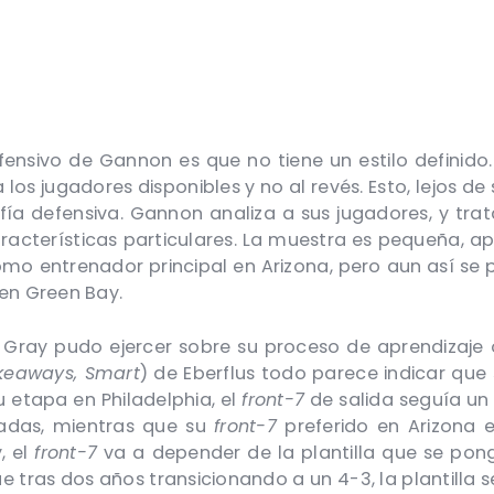
efensivo de Gannon es que no tiene un estilo definido.
s jugadores disponibles y no al revés. Esto, lejos de
ía defensiva. Gannon analiza a sus jugadores, y tra
aracterísticas particulares. La muestra es pequeña,
como entrenador principal en Arizona, pero aun así se 
 en Green Bay.
ry Gray pudo ejercer sobre su proceso de aprendizaj
Takeaways, Smart
) de Eberflus todo parece indicar q
 etapa en Philadelphia, el
front-7
de salida seguía un
radas, mientras que su
front-7
preferido en Arizona e
, el
front-7
va a depender de la plantilla que se pong
 tras dos años transicionando a un 4-3, la plantilla 