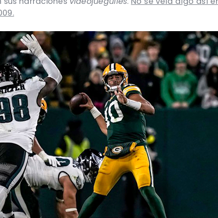
 sus narraciones
videojueguiles
.
No se veía algo así 
009.