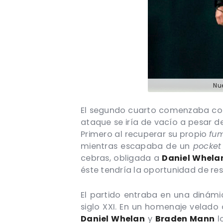
Nu
El segundo cuarto comenzaba como 
ataque se iría de vacío a pesar d
Primero al recuperar su propio
fu
mientras escapaba de un
pocke
cebras, obligada a
Daniel Whela
éste tendría la oportunidad de res
El partido entraba en una dinámi
siglo XXI. En un homenaje velado
Daniel Whelan
y
Braden Mann
l