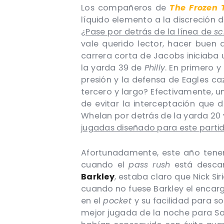
Los compañeros de
The Frozen 
líquido elemento a la discreción d
¿Pase por detrás de la línea de
s
vale querido lector, hacer buen
carrera corta de Jacobs iniciaba 
la yarda 39 de
Philly
. En primero y
presión y la defensa de Eagles ca
tercero y largo? Efectivamente,
de evitar la interceptación que 
Whelan por detrás de la yarda 20 y
jugadas diseñado para este parti
Afortunadamente, este año tene
cuando el
pass rush
está descan
Barkley
, estaba claro que Nick Si
cuando no fuese Barkley el encarg
en el
pocket
y su facilidad para so
mejor jugada de la noche para Saq