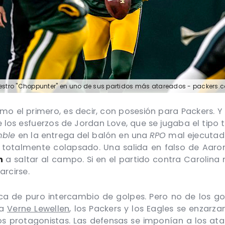
estro "Choppunter" en uno de sus partidos más atareados - packers.
el primero, es decir, con posesión para Packers. Y al
e los esfuerzos de Jordan Love, que se jugaba el tipo 
mble
en la entrega del balón en una
RPO
mal ejecutada
t
totalmente colapsado. Una salida en falso de Aaron
n
a saltar al campo. Si en el partido contra Carolina
arcirse.
ca de puro intercambio de golpes. Pero no de los go
 a
Verne Lewellen
, los Packers y los Eagles se enzarz
os protagonistas. Las defensas se imponían a los ata