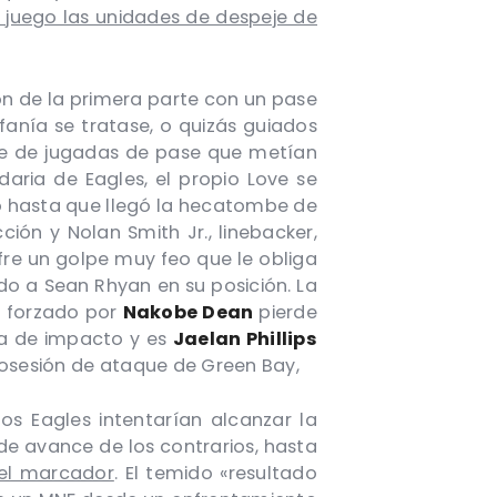
e juego las unidades de despeje de
ón de la primera parte con un pase
fanía se tratase, o quizás guiados
rie de jugadas de pase que metían
aria de Eagles, el propio Love se
rio hasta que llegó la hecatombe de
cción y Nolan Smith Jr., linebacker,
re un golpe muy feo que le obliga
do a Sean Rhyan en su posición. La
o forzado por
Nakobe Dean
pierde
na de impacto y es
Jaelan Phillips
posesión de ataque de Green Bay,
los Eagles intentarían alcanzar la
o de avance de los contrarios, hasta
 el marcador
. El temido «resultado