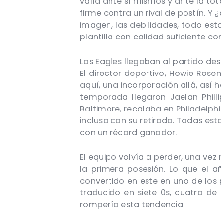
valía ante sí mismos y ante la to
firme contra un rival de postín. 
imagen, las debilidades, todo es
plantilla con calidad suficiente c
Los Eagles llegaban al partido de
El director deportivo, Howie Rose
aquí, una incorporación allá, así
temporada llegaron Jaelan Philli
Baltimore, recalaba en Philadelp
incluso con su retirada. Todas est
con un récord ganador.
El equipo volvía a perder, una vez
la primera posesión. Lo que el a
convertido en este en uno de los
traducido en siete 0s, cuatro de 
rompería esta tendencia.