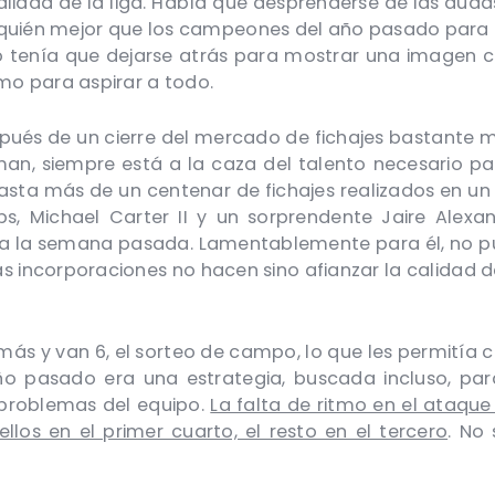
talidad de la liga. Había que desprenderse de las du
Y ¿quién mejor que los campeones del año pasado para 
to tenía que dejarse atrás para mostrar una imagen 
omo para aspirar a todo.
spués de un cierre del mercado de fichajes bastante mo
man, siempre está a la caza del talento necesario par
 hasta más de un centenar de fichajes realizados en un
ps, Michael Carter II y un sorprendente Jaire Alexa
hia la semana pasada. Lamentablemente para él, no pu
as incorporaciones no hacen sino afianzar la calidad 
 más y van 6, el sorteo de campo, lo que les permitía
ño pasado era una estrategia, buscada incluso, par
 problemas del equipo.
La falta de ritmo en el ataqu
ellos en el primer cuarto, el resto en el tercero
. No 