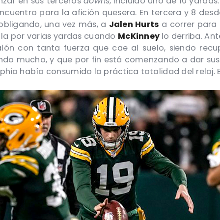
nzar en sus terceros
downs
, incluido uno de 10 yard
encuentro para la afición quesera. En tercera y 8 desd
 obligando, una vez más, a
Jalen Hurts
a correr para 
illa por varias yardas cuando
McKinney
lo derriba. An
alón con tanta fuerza que cae al suelo, siendo rec
do mucho, y que por fin está comenzando a dar sus 
lphia había consumido la práctica totalidad del reloj