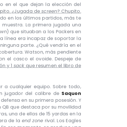
 en el que dejan la elección del
upito. ¿Jugada de
screen
? Chupito.
o en los últimos partidos, más te
o muestra. La primera jugada una
own
) que situaban a los Packers en
la línea era incapaz de soportar la
 ninguna parte. ¿Qué vendría en el
cobertura. Watson, más pendiente
on el casco el ovoide. Despeje de
lón y 1
sack
que resumen el libro de
a cualquier equipo. Sobre todo,
n jugador del calibre de
Saquon
a defensa en su primera posesión. Y
un QB que destaca por su movilidad
ras, una de ellas de 15 yardas en la
era de la
end zone
rival. Los Eagles