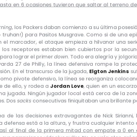
asta en 6 ocasiones tuvieron que saltar al terreno d
rning
, los Packers daban comienzo a su última posesi
 truhan!) para Pasitos Musgrave. Como si de una epi
en el marcador, el ataque empieza a hilvanar una se
los receptores estaban bien cubiertos por la secund
para lograr el primer
down
. Todo era alegría y jolgo
 yarda 27 de Philly, la línea defensiva rompe la prote
ión. En el transcurso de la jugada,
Elgton Jenkins
suf
 como pivote defensivo, la línea se reorganiza colocan
 de ello, y rodea a
Jordan Love
, quien en un escorz
sma jugada. Ningún jugador local está cerca de la zo
es. Dos
sacks
consecutivas finiquitaban una brillante 
 de las decisiones extravagantes de Nick Sirianni, 
La defensa está a la altura, y frustra cualquier intent
así al final de la primera mitad con empate a 0 en