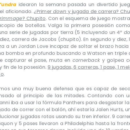
Tundra
idearon la semana pasada un divertido juego
el aficionado.
¿Primer
down
y jugada de carrera? Ch
crimmage
? Chupito
. Con el esquema de juego mostrad
 acopio de botellas. Valga la primera posesión com
una serie de jugadas por tierra (5 incluyendo un 4º
d
 diez, carrera de Jacobs (chupito). En segundo y diez, 
za a un Jordan Love incapaz de soltar el brazo hacia
 una bomba en profundo buscando a Watson en triple 
de capturar el pase, muta en
cornerback
y golpea c
 fin de la posesión.
9 jugadas, 6 carreras, 1 pase, 1 me
do
.
mos una muy buena defensa que es capaz de secar 
sado al principio de las mitades. Contando con u
rianni iba a usar la fórmula Panthers para desgastar l
ado de correr con el balón, ahí estaría Jalen Hurts, 
lucionar jugadas rotas usando su tren inferior. 9 carre
uon y 5 pases llevaron a Philadelphia hasta la front