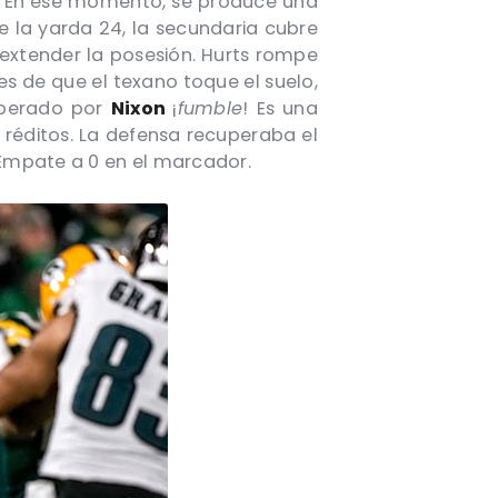
as. En ese momento, se produce una
e la yarda 24, la secundaria cubre
extender la posesión. Hurts rompe
tes de que el texano toque el suelo,
uperado por
Nixon
¡
fumble
! Es una
réditos. La defensa recuperaba el
. Empate a 0 en el marcador.