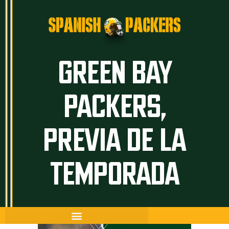
Inicio
Artículos
GREEN BAY
Temporada 26/27
PACKERS,
Historia
The Frozen Tundra
PREVIA DE LA
Guía Packers
Porra
TEMPORADA