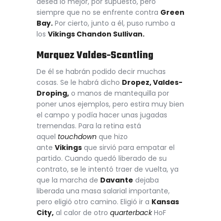
desea lo mejor, por supuesto, pero
siempre que no se enfrente contra
Green
Bay.
Por cierto, junto a él, puso rumbo a
los
Vikings Chandon Sullivan.
Marquez Valdes-Scantling
De él se habrán podido decir muchas
cosas. Se le habrá dicho
Dropez, Valdes-
Droping,
o manos de mantequilla por
poner unos ejemplos, pero estira muy bien
el campo y podía hacer unas jugadas
tremendas. Para la retina está
aquel
touchdown
que hizo
ante
Vikings
que sirvió para empatar el
partido. Cuando quedó liberado de su
contrato, se le intentó traer de vuelta, ya
que la marcha de
Davante
dejaba
liberada una masa salarial importante,
pero eligió otro camino. Eligió ir a
Kansas
City,
al calor de otro
quarterback
HoF