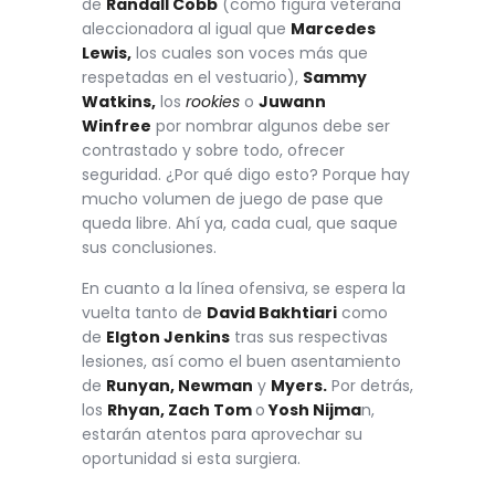
de
Randall Cobb
(como figura veterana
aleccionadora al igual que
Marcedes
Lewis,
los cuales son voces más que
respetadas en el vestuario),
Sammy
Watkins,
los
rookies
o
Juwann
Winfree
por nombrar algunos debe ser
contrastado y sobre todo, ofrecer
seguridad. ¿Por qué digo esto? Porque hay
mucho volumen de juego de pase que
queda libre. Ahí ya, cada cual, que saque
sus conclusiones.
En cuanto a la línea ofensiva, se espera la
vuelta tanto de
David Bakhtiari
como
de
Elgton Jenkins
tras sus respectivas
lesiones, así como el buen asentamiento
de
Runyan, Newman
y
Myers.
Por detrás,
los
Rhyan, Zach Tom
o
Yosh Nijma
n,
estarán atentos para aprovechar su
oportunidad si esta surgiera.