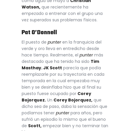
como agua de mayo a
Christian
Watson,
que recientemente ha
empezado a entrenar con el grupo una
vez superados sus problemas físicos.
Pat O’Donnell
El puesto de
punter
en la franquicia del
verde y oro lleva en entredicho desde
hace tiempo. Realmente, el
punter
más
destacado que ha tenido ha sido
Tim
Masthay. JK Scott
parecía que podía
reemplazarle por su trayectoria en cada
temporada en la cual empezaba muy
bien y se desinflaba hizo que al final su
puesto fuese ocupado por
Corey
Bojorquez.
Un
Corey Bojorquez,
que
dicho sea de paso, daba la sensación que
podíamos tener
punter
para años, pero
sufrió un episodio lo mismo que el bueno
de
Scott,
empezar bien y no terminar tan