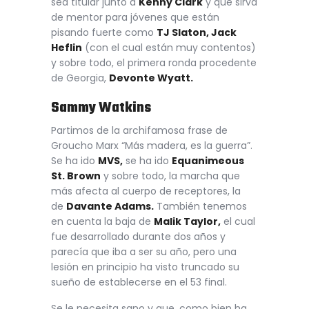
sea titular junto a
Kenny Clark
y que sirva
de mentor para jóvenes que están
pisando fuerte como
TJ Slaton, Jack
Heflin
(con el cual están muy contentos)
y sobre todo, el primera ronda procedente
de Georgia,
Devonte Wyatt.
Sammy Watkins
Partimos de la archifamosa frase de
Groucho Marx “Más madera, es la guerra”.
Se ha ido
MVS,
se ha ido
Equanimeous
St. Brown
y sobre todo, la marcha que
más afecta al cuerpo de receptores, la
de
Davante Adams.
También tenemos
en cuenta la baja de
Malik Taylor,
el cual
fue desarrollado durante dos años y
parecía que iba a ser su año, pero una
lesión en principio ha visto truncado su
sueño de establecerse en el 53 final.
Se le necesita sano y que, como bien ha