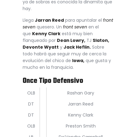
ya de sobras es conocida la dinamita que
hay.
Llega
Jarran Reed
para apuntalar el
front
seven
quesero. Un
front seven
en el
que
Kenny Clark
está muy bien
flanqueado por
Dean Lowry,
TJ
Slaton,
Devonte Wyatt
y
Jack Heflin.
Sobre
todo habrá que seguir muy de cerca la
evolución del chico de
Iowa,
que gusta y
mucho en la franquicia.
Once Tipo Defensivo
OLB
Rashan Gary
DT
Jarran Reed
DT
Kenny Clark
OLB
Preston Smith
LB
De’Vondre Campbell