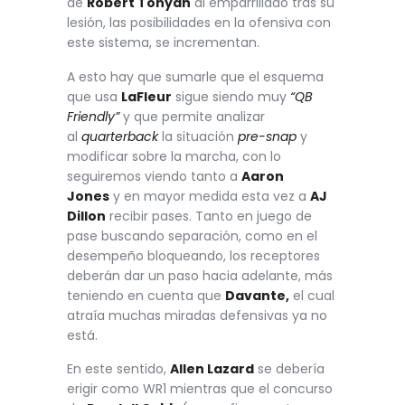
de
Robert Tonyan
al emparrillado tras su
lesión, las posibilidades en la ofensiva con
este sistema, se incrementan.
A esto hay que sumarle que el esquema
que usa
LaFleur
sigue siendo muy
“QB
Friendly”
y que permite analizar
al
quarterback
la situación
pre-snap
y
modificar sobre la marcha, con lo
seguiremos viendo tanto a
Aaron
Jones
y en mayor medida esta vez a
AJ
Dillon
recibir pases. Tanto en juego de
pase buscando separación, como en el
desempeño bloqueando, los receptores
deberán dar un paso hacia adelante, más
teniendo en cuenta que
Davante,
el cual
atraía muchas miradas defensivas ya no
está.
En este sentido,
Allen Lazard
se debería
erigir como WR1 mientras que el concurso