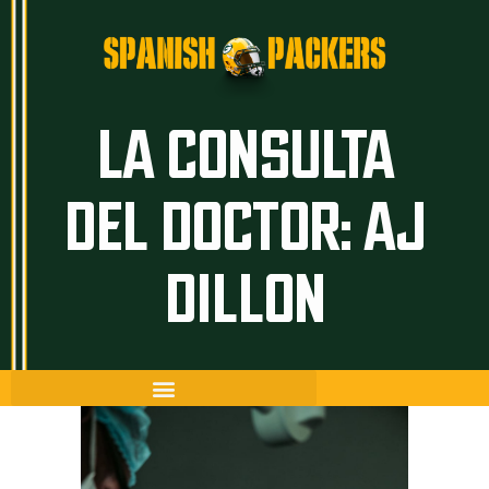
Inicio
LA CONSULTA
Artículos
DEL DOCTOR: AJ
Temporada 26/27
Historia
DILLON
The Frozen Tundra
Guía Packers
Porra