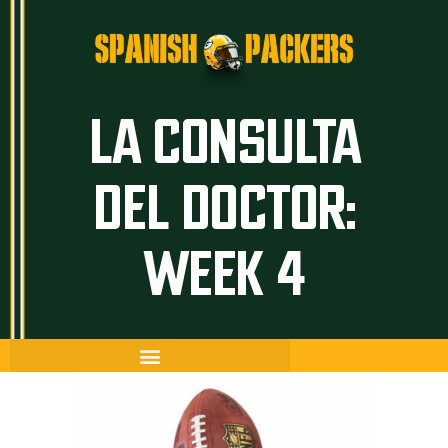
Inicio
Artículos
LA CONSULTA
Temporada 26/27
DEL DOCTOR:
Historia
The Frozen Tundra
WEEK 4
Guía Packers
Porra