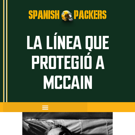
Inicio
Artículos
LA LÍNEA QUE
Temporada 26/27
PROTEGIÓ A
Historia
The Frozen Tundra
MCCAIN
Guía Packers
Porra