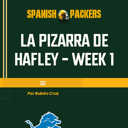
Inicio
Artículos
LA PIZARRA DE
Temporada 26/27
HAFLEY – WEEK 1
Historia
The Frozen Tundra
Guía Packers
Porra
Por Rubén Cruz