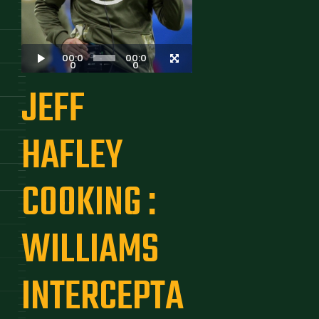
00:0
00:0
0
0
JEFF
HAFLEY
COOKING :
WILLIAMS
INTERCEPTA