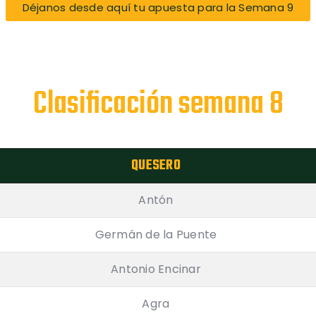
Déjanos desde aquí tu apuesta para la Semana 9
Clasificación semana 8
QUESERO
Antón
Germán de la Puente
Antonio Encinar
Agra