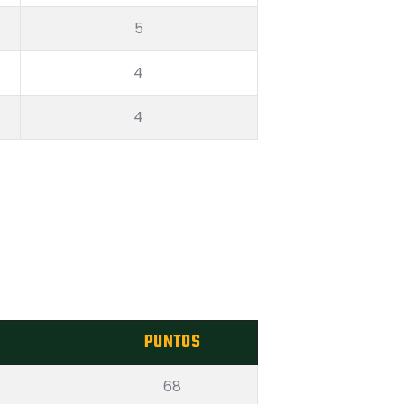
5
4
4
PUNTOS
68