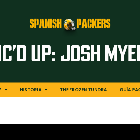
Inicio
Artículos
Temporada 26/27
Historia
IC’D UP: JOSH MYE
The Frozen Tundra
Guía Packers
Porra
7
HISTORIA
THE FROZEN TUNDRA
GUÍA PA