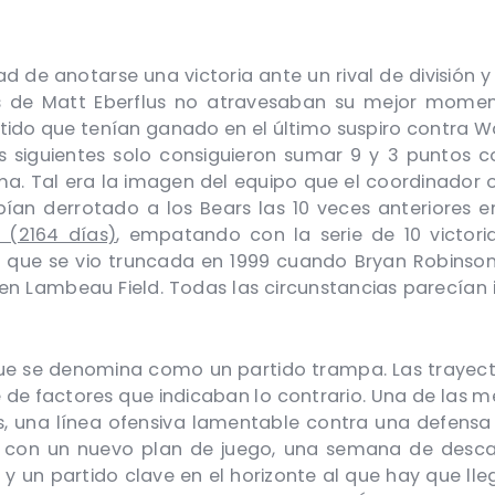
d de anotarse una victoria ante un rival de división 
de Matt Eberflus no atravesaban su mejor momento
ido que tenían ganado en el último suspiro contra W
s siguientes solo consiguieron sumar 9 y 3 puntos 
ma. Tal era la imagen del equipo que el coordinador
ían derrotado a los Bears las 10 veces anteriores 
a (2164 días)
, empatando con la serie de 10 victori
ie que se vio truncada en 1999 cuando Bryan Robinso
en Lambeau Field. Todas las circunstancias parecían
o que se denomina como un partido trampa. Las trayec
 de factores que indicaban lo contrario. Una de las m
, una línea ofensiva lamentable contra una defensa
vo con un nuevo plan de juego, una semana de desc
s y un partido clave en el horizonte al que hay que ll