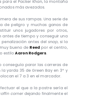
a para el Packer Khan, la montaña
cionados más avezados.
imera de sus rampas. Una serie de
zona de peligro y muchas ganas de
ituir unos jugadores por otros,
 antes de tiempo y conseguir una
la penalización antes del
snap
, si la
e muy bueno de
Reed
por el centro,
o estilo
Aaron Rodgers
.
 conseguía parar las carreras de
n la yarda 35 de Green Bay en 3º y
colocan el 7 a 3 en el marcador.
fectuar el que a la postre sería el
coffin corner
dejando finalmente el