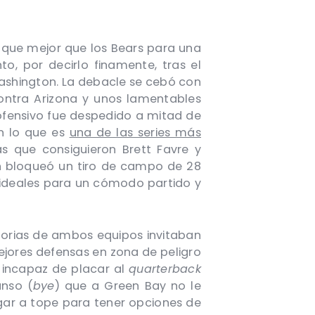
y que mejor que los Bears para una
, por decirlo finamente, tras el
ashington. La debacle se cebó con
contra Arizona y unos lamentables
 ofensivo fue despedido a mitad de
en lo que es
una de las series más
as que consiguieron Brett Favre y
n bloqueó un tiro de campo de 28
 ideales para un cómodo partido y
torias de ambos equipos invitaban
ejores defensas en zona de peligro
 incapaz de placar al
quarterback
anso (
bye
) que a Green Bay no le
egar a tope para tener opciones de