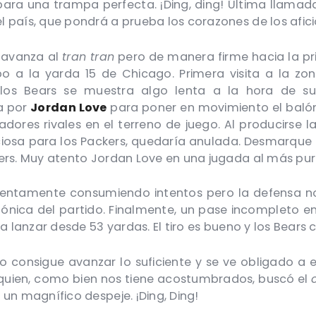
para una trampa perfecta. ¡Ding, ding! Última llamad
l país, que pondrá a prueba los corazones de los afi
 avanza al
tran tran
pero de manera firme hacia la pr
ipo a la yarda 15 de Chicago. Primera visita a la 
los Bears se muestra algo lenta a la hora de sust
a por
Jordan Love
para poner en movimiento el balón
adores rivales en el terreno de juego. Al producirse 
ciosa para los Packers, quedaría anulada. Desmarqu
rs. Muy atento Jordan Love en una jugada al más pur
entamente consumiendo intentos pero la defensa no
 tónica del partido. Finalmente, un pase incompleto e
a lanzar desde 53 yardas. El tiro es bueno y los Bears 
o consigue avanzar lo suficiente y se ve obligado a e
 quien, como bien nos tiene acostumbrados, buscó el
un magnífico despeje. ¡Ding, Ding!