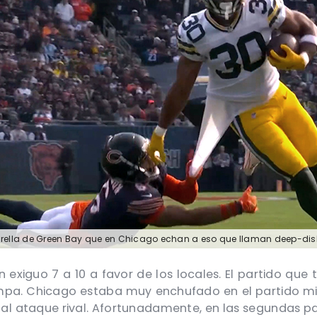
rella de Green Bay que en Chicago echan a eso que llaman deep-dish
n exiguo 7 a 10 a favor de los locales. El partido que
mpa. Chicago estaba muy enchufado en el partido mie
al ataque rival. Afortunadamente, en las segundas part