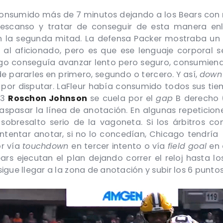
consumido más de 7 minutos dejando a los Bears con 
descanso y tratar de conseguir de esta manera en
 en la segunda mitad. La defensa Packer mostraba un
 al aficionado, pero es que ese lenguaje corporal s
go conseguía avanzar lento pero seguro, consumiendo 
 pararles en primero, segundo o tercero. Y así,
dow
por disputar. LaFleur había consumido todos sus tie
 3
Roschon Johnson
se cuela por el
gap
B derecho 
aspasar la línea de anotación. En algunas repeticio
sobresalto serio de la vagoneta. Si los árbitros c
ntentar anotar, si no lo concedían, Chicago tendría 
or vía
touchdown
en tercer intento o vía
field goal
en 
Bears ejecutan el plan dejando correr el reloj hasta l
igue llegar a la zona de anotación y subir los 6 punto