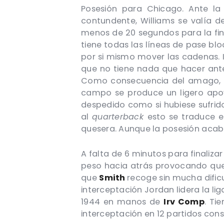
Posesión para Chicago. Ante la
contundente, Williams se valía 
menos de 20 segundos para la fina
tiene todas las líneas de pase bl
por si mismo mover las cadenas. I
que no tiene nada que hacer ante
Como consecuencia del amago, Xab
campo se produce un ligero ap
despedido como si hubiese sufrido
al
quarterback
esto se traduce 
quesera. Aunque la posesión acab
A falta de 6 minutos para finalizar
peso hacia atrás provocando qu
que
Smith
recoge sin mucha dific
interceptación Jordan lidera la li
1944 en manos de
Irv Comp
. Ti
interceptación en 12 partidos cons