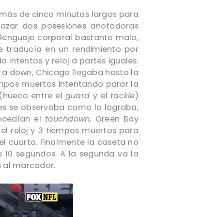
más de cinco minutos largos para
lazar dos posesiones anotadoras
 lenguaje corporal bastante malo,
e traducía en un rendimiento por
intentos y reloj a partes iguales.
n
a down, Chicago llegaba hasta la
mpos muertos intentando parar la
(hueco entre el
guard
y el
tackle
)
nes se observaba como lo lograba,
oncedían el
touchdown
, Green Bay
el reloj y 3 tiempos muertos para
el cuarto. Finalmente la caseta no
os 10 segundos. A la segunda va la
s al marcador.