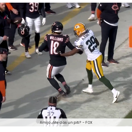
Amijo ¿Me das un piti? - FOX