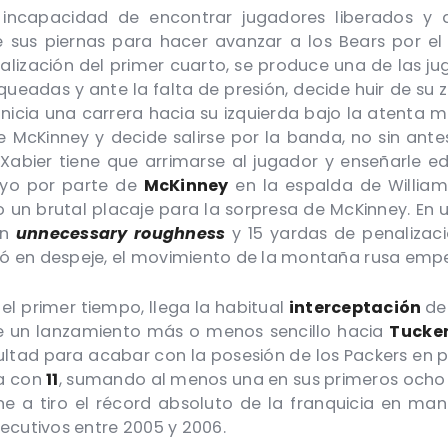
 incapacidad de encontrar jugadores liberados y 
de sus piernas para hacer avanzar a los Bears po
lización del primer cuarto, se produce una de las ju
oqueadas y ante la falta de presión, decide huir de su
nicia una carrera hacia su izquierda bajo la atenta mi
 McKinney y decide salirse por la banda, no sin ant
ier tiene que arrimarse al jugador y enseñarle edu
oyo por parte de
McKinney
en la espalda de Williams
 un brutal placaje para la sorpresa de McKinney. En 
en
unnecessary roughness
y 15 yardas de penaliza
ó en despeje, el movimiento de la montaña rusa empe
 el primer tiempo, llega la habitual
interceptación
de
e un lanzamiento más o menos sencillo hacia
Tucker
ultad para acabar con la posesión de los Packers en 
ga con
11
, sumando al menos una en sus primeros ocho 
ene a tiro el récord absoluto de la franquicia en m
ecutivos entre 2005 y 2006.