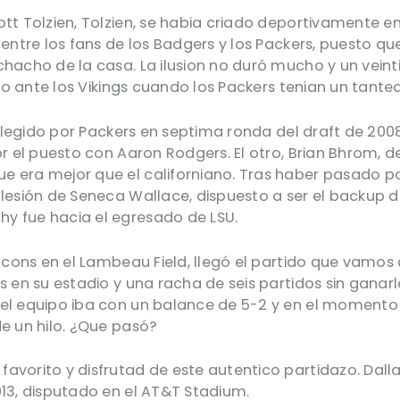
tt Tolzien, Tolzien, se habia criado deportivamente e
entre los fans de los Badgers y los Packers, puesto que
chacho de la casa. La ilusion no duró mucho y un vein
uido ante los Vikings cuando los Packers tenian un tant
, elegido por Packers en septima ronda del draft de 20
or el puesto con Aaron Rodgers. El otro, Brian Bhrom,
 era mejor que el californiano. Tras haber pasado po
lesión de Seneca Wallace, dispuesto a ser el backup de
y fue hacia el egresado de LSU.
lcons en el Lambeau Field, llegó el partido que vamos a 
s en su estadio y una racha de seis partidos sin gana
el equipo iba con un balance de 5-2 y en el momento d
e un hilo. ¿Que pasó?
avorito y disfrutad de este autentico partidazo. Dal
013, disputado en el AT&T Stadium.