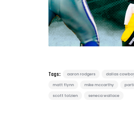
Tags:
aaron rodgers
dallas cowbo
matt flynn
mike mccarthy
part
scott tolzien
seneca wallace