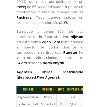
60,7% de pases completados y un
rating
de 65. Su edad puede suponer un
problema a la hora de renovar con los
Packers.
Todo parece indicar un
reinicio en la posición vía
draft.
Tampoco lo tienen fácil los dos
hombres de la línea ofensiva.
Nijman
ha visto como
Zach Tom
le ha ganado
el puesto de titular durante la
temporada, mientras que
Runyan
ha
ido alternando titularidades con el otro
Guard
derecho
Sean Rhyan.
Agentes libres restringido
(
Restricted Free Agents
):
NOMBRE
POSICIÓN
EDAD
CONTRATO
DURACIÓN
AÑO DE 
Zayne Anderson
Safery
27
2M
2 años
202
Robert Rochell
Corner Back
26
0,9M
1 año
202