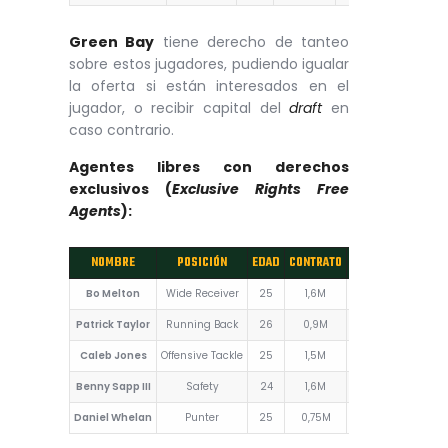
Green Bay
tiene derecho de tanteo
sobre estos jugadores, pudiendo igualar
la oferta si están interesados en el
jugador, o recibir capital del
draft
en
caso contrario.
Agentes libres con derechos
exclusivos (
Exclusive Rights Free
Agents
):
NOMBRE
POSICIÓN
EDAD
CONTRATO
DURACIÓN
AÑO D
Bo Melton
Wide Receiver
25
1,6M
2 años
2
Patrick Taylor
Running Back
26
0,9M
1 año
2
Caleb Jones
Offensive Tackle
25
1,5M
2 años
2
Benny Sapp III
Safety
24
1,6M
2 años
2
Daniel Whelan
Punter
25
0,75M
1 año
2