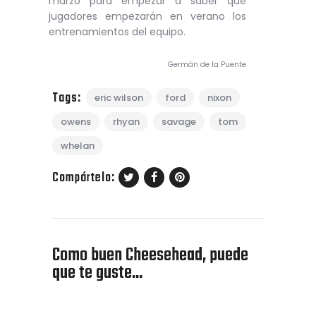
marzo para empezar a saber que
jugadores empezarán en verano los
entrenamientos del equipo.
Germán de la Puente
Tags:
eric wilson
ford
nixon
owens
rhyan
savage
tom
whelan
Compártelo:
Como buen Cheesehead, puede
que te guste...