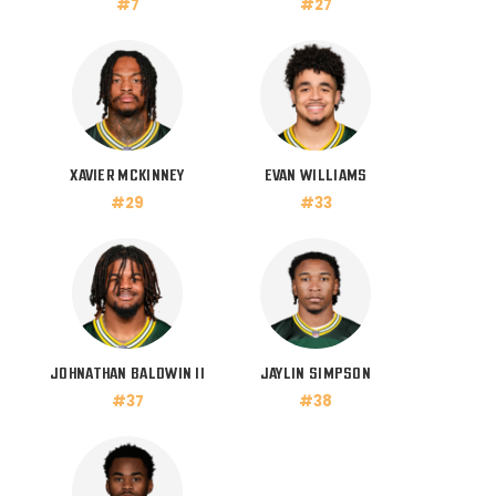
#7
#27
XAVIER MCKINNEY
EVAN WILLIAMS
#29
#33
JOHNATHAN BALDWIN II
JAYLIN SIMPSON
#37
#38