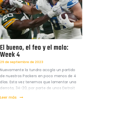
El bueno, el feo y el malo:
Week 4
29 de septiembre de 2023
Nuevamente la tundra acogía un partido
de nuestros Packers en poco menos de 4
días. Esta vez tenemos que lamentar una
derrota, 34-20, por parte de unos Detroit
Lions que no nos dejaron ninguna opción
Leer más
durante el partido. A pesar de la
intercepción al comienzo del partido, la
primera parte…