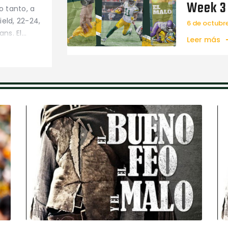
Week 3
o tanto, a
eld, 22-24,
6 de octubr
ans. El…
Leer más