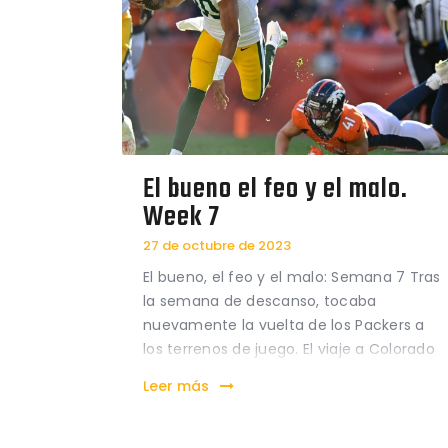
El bueno el feo y el malo.
Week 7
27 de octubre de 2023
El bueno, el feo y el malo: Semana 7 Tras
la semana de descanso, tocaba
nuevamente la vuelta de los Packers a
los terrenos de juego. El viaje a Colorado
no fue muy bien, y los Broncos acabaron
Leer más
imponiéndose 17-19 en un mal partido de
los de Green Bay. El…