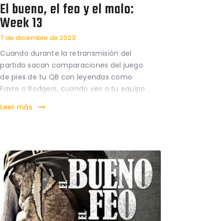
El bueno, el feo y el malo:
Week 13
7 de diciembre de 2023
Cuando durante la retransmisión del
partido sacan comparaciones del juego
de pies de tu QB con leyendas como
Favre o Rodgers, cuando ves a tu equipo
dominar y ganar a los vigentes
Leer más
campeones de la NFL, cuando ves que tu
defensa convierte en “humano” a un
jugador como Patrick Mahomes,…