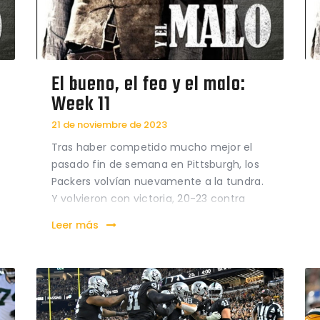
El bueno, el feo y el malo:
Week 11
21 de noviembre de 2023
Tras haber competido mucho mejor el
pasado fin de semana en Pittsburgh, los
Packers volvían nuevamente a la tundra.
Y volvieron con victoria, 20-23 contra
unos Chargers que tienen una plantilla
Leer más
con más calidad que la nuestra. Fue un
partido atractivo, en el que los de Green
Bay no desaprovecharon…