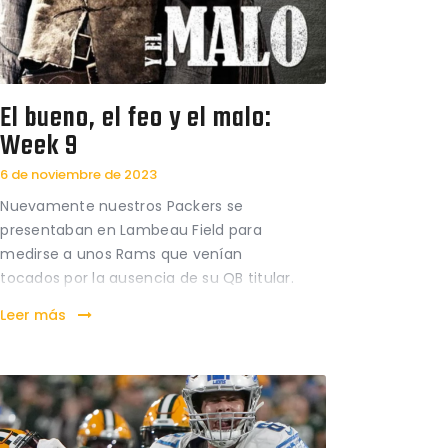
El bueno, el feo y el malo:
Week 9
6 de noviembre de 2023
Nuevamente nuestros Packers se
presentaban en Lambeau Field para
medirse a unos Rams que venían
tocados por la ausencia de su QB titular.
Un equipo, los angelinos, que habían dado
Leer más
bastante guerra durante esta
temporada, pero que se fueron con una
contundente derrota por 3-20 de la
tundra de Wisconsin.…