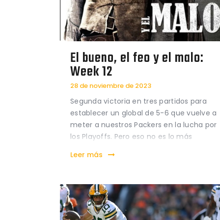
El bueno, el feo y el malo:
Week 12
28 de noviembre de 2023
Segunda victoria en tres partidos para
establecer un global de 5-6 que vuelve a
meter a nuestros Packers en la lucha por
los Playoffs. Pero eso no es lo más
importante, pues los Playoffs serían más
Leer más
un premio que un objetivo de esta
temporada. Lo más importante de esta
última…