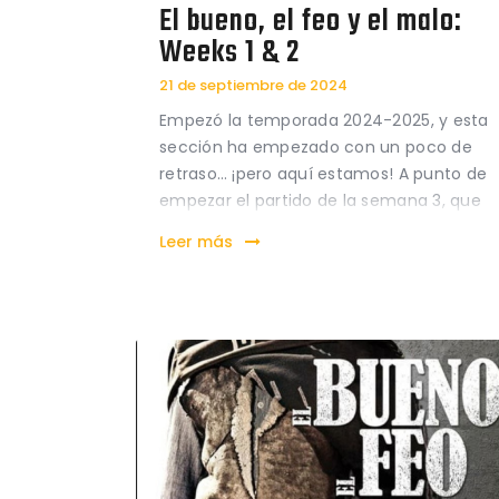
El bueno, el feo y el malo:
Weeks 1 & 2
21 de septiembre de 2024
Empezó la temporada 2024-2025, y esta
sección ha empezado con un poco de
retraso… ¡pero aquí estamos! A punto de
empezar el partido de la semana 3, que
nos enfrenta contra los Tennessee
Leer más
Titans, nuestros Packers están 1-1 tras
haber caído derrotados en el inicio de la
temporada contra los…