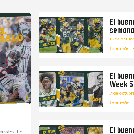
El bueno
semana
15 de octub
Leer más
El bueno
Week 5
7 de octubr
Leer más
El bueno
errotas. Un