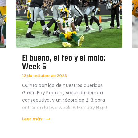
El bueno, el feo y el malo:
Week 5
12 de octubre de 2023
Quinto partido de nuestros queridos
Green Bay Packers, segunda derrota
consecutiva, y un récord de 2-3 para
entrar en la bye week. El Monday Night
Football (MNF) que se jugó en Las Vegas
Leer más
no fue, en términos generales, un buen
partido de los de verde y oro. La derrota
13-17…