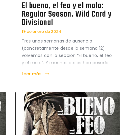
El bueno, el feo y el malo:
Regular Season, Wild Card y
Divisional
19 de enero de 2024
Tras unas semanas de ausencia
(concretamente desde la semana 12)
volvemos con la sección “El bueno, el feo
y el malo”. Y muchas cosas han pasado
desde entonces. Y, la mayoría de ellas,
Leer más
cosas muy buenas. Tras un final de
temporada de vértigo, el equipo se
clasificó contra todo pronóstico…