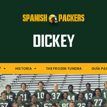
Inicio
Artículos
Temporada 26/27
Historia
DICKEY
The Frozen Tundra
Guía Packers
Porra
7
HISTORIA
THE FROZEN TUNDRA
GUÍA PA