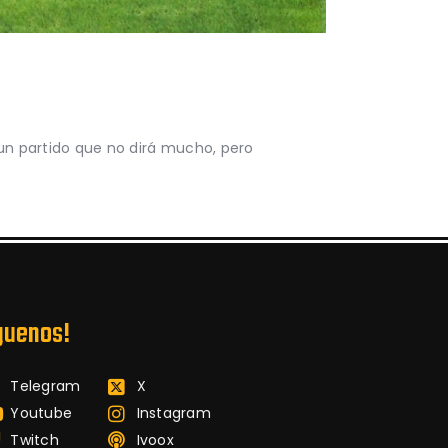
 un partido que no dirá mucho, pero
guenos!
Telegram
X
Youtube
Instagram
Twitch
Ivoox