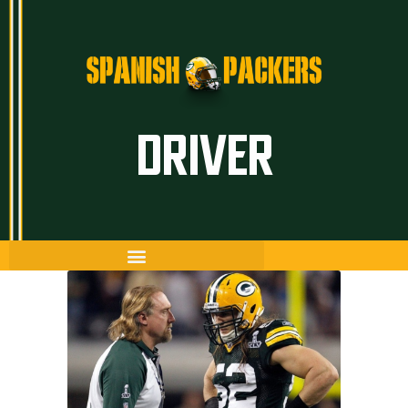
Inicio
DRIVER
Artículos
Temporada 26/27
Historia
The Frozen Tundra
Guía Packers
Porra