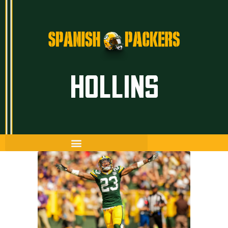
Inicio
HOLLINS
Artículos
Temporada 26/27
Historia
The Frozen Tundra
Guía Packers
Porra