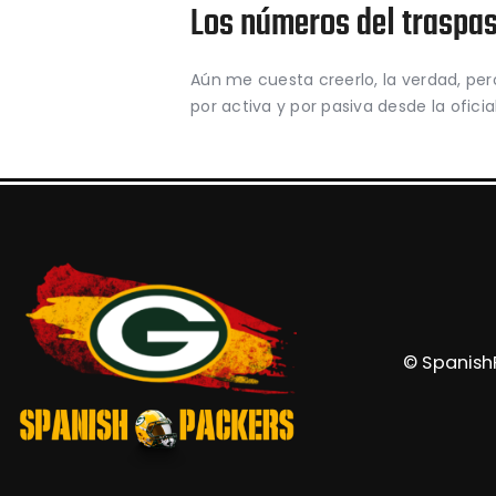
Los números del traspa
Aún me cuesta creerlo, la verdad, per
por activa y por pasiva desde la ofici
© SpanishP