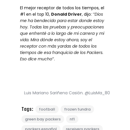
El mejor receptor de todos los tiempos, el
#1 en el top 10,
Donald Driver
, dijo: ‘
’Dios
me ha bendecido para estar donde estoy
hoy. Todas las pruebas y preocupaciones
que enfrenté a lo largo de mi carrera y mi
vida. Mira dónde estoy ahora, soy el
receptor con más yardas de todos los
tiempos de esa franquicia de los Packers.
Eso dice mucho
’’.
Luis Mariano Sariñena Casión. @LuisMa_80
Tags:
football
frozen tundra
green bay packers
nfl
packers español
receivers packers