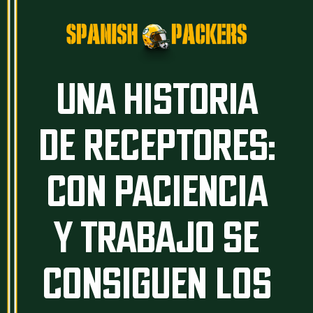
Inicio
Artículos
UNA HISTORIA
Temporada 26/27
DE RECEPTORES:
Historia
The Frozen Tundra
CON PACIENCIA
Guía Packers
Porra
Y TRABAJO SE
CONSIGUEN LOS