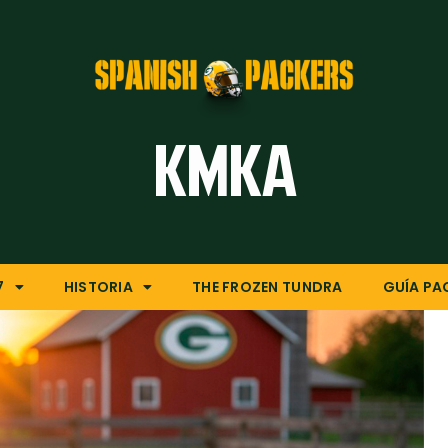
Inicio
Artículos
Temporada 26/27
Historia
KMKA
The Frozen Tundra
Guía Packers
Porra
7
HISTORIA
THE FROZEN TUNDRA
GUÍA PA