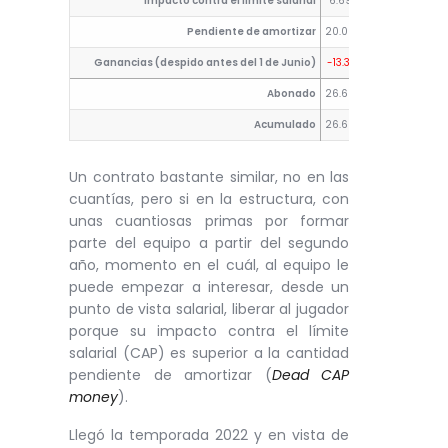
Impacto contra el límite salarial
6.690.000
7.100.000
Pendiente de amortizar
20.000.000
15.000.00
Ganancias (despido antes del 1 de Junio)
-13.310.000
-7.900.00
Abonado
26.690.000
2.100.000
Acumulado
26.690.000
28.790.00
Un contrato bastante similar, no en las
cuantías, pero si en la estructura, con
unas cuantiosas primas por formar
parte del equipo a partir del segundo
año, momento en el cuál, al equipo le
puede empezar a interesar, desde un
punto de vista salarial, liberar al jugador
porque su impacto contra el límite
salarial (CAP) es superior a la cantidad
pendiente de amortizar (
Dead CAP
money
).
Llegó la temporada 2022 y en vista de