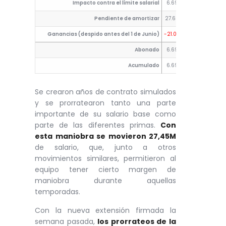
Impacto contra el límite salarial
6.690.000
6.982.34
Pendiente de amortizar
27.690.000
21.000.00
Ganancias (despido antes del 1 de Junio)
-21.000.000
-14.017.65
Abonado
6.690.000
6.982.34
Acumulado
6.690.000
13.672.34
Se crearon años de contrato simulados
y se prorratearon tanto una parte
importante de su salario base como
parte de las diferentes primas.
Con
esta maniobra se movieron 27,45M
de salario, que, junto a otros
movimientos similares, permitieron al
equipo tener cierto margen de
maniobra durante aquellas
temporadas.
Con la nueva extensión firmada la
semana pasada,
los prorrateos de la