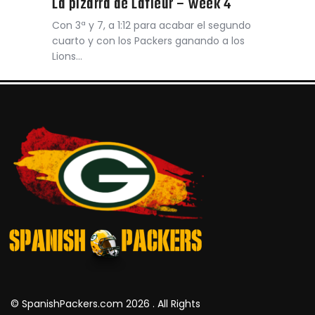
La pizarra de Lafleur – week 4
Con 3ª y 7, a 1:12 para acabar el segundo
cuarto y con los Packers ganando a los
Lions…
© SpanishPackers.com 2026 . All Rights