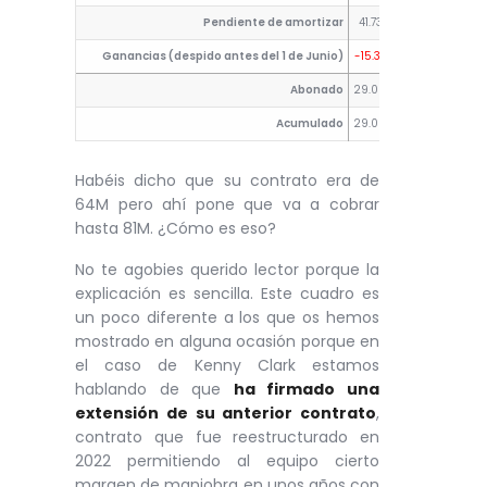
Pendiente de amortizar
41.737.000
26.872.00
Ganancias (despido antes del 1 de Junio)
-15.372.000
-6.507.00
Abonado
29.000.000
10.500.00
Acumulado
29.000.000
39.500.00
Habéis dicho que su contrato era de
64M pero ahí pone que va a cobrar
hasta 81M. ¿Cómo es eso?
No te agobies querido lector porque la
explicación es sencilla. Este cuadro es
un poco diferente a los que os hemos
mostrado en alguna ocasión porque en
el caso de Kenny Clark estamos
hablando de que
ha firmado una
extensión de su anterior contrato
,
contrato que fue reestructurado en
2022 permitiendo al equipo cierto
margen de maniobra en unos años con