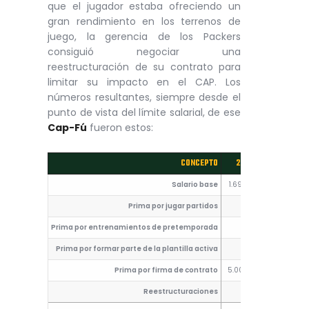
que el jugador estaba ofreciendo un
gran rendimiento en los terrenos de
juego, la gerencia de los Packers
consiguió negociar una
reestructuración de su contrato para
limitar su impacto en el CAP. Los
números resultantes, siempre desde el
punto de vista del límite salarial, de ese
Cap-Fú
fueron estos:
CONCEPTO
2020
2021
Salario base
1.690.000
1.000.00
Prima por jugar partidos
0
0
Prima por entrenamientos de pretemporada
0
600.000
Prima por formar parte de la plantilla activa
0
382.343
Prima por firma de contrato
5.000.000
5.000.00
Reestructuraciones
0
0