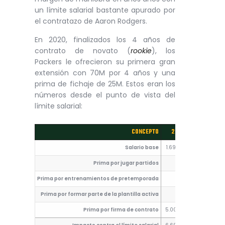
un límite salarial bastante apurado por
el contratazo de Aaron Rodgers.
En 2020, finalizados los 4 años de
contrato de novato (
rookie
), los
Packers le ofrecieron su primera gran
extensión con 70M por 4 años y una
prima de fichaje de 25M. Estos eran los
números desde el punto de vista del
límite salarial:
CONCEPTO
2020
2021
Salario base
1.690.000
1.000.000
Prima por jugar partidos
0
500.000
Prima por entrenamientos de pretemporada
0
600.000
Prima por formar parte de la plantilla activa
0
0
Prima por firma de contrato
5.000.000
5.000.00