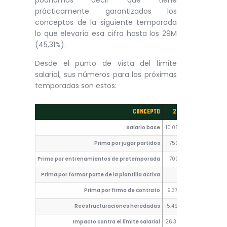
podríamos decir que tiene
prácticamente garantizados los
conceptos de la siguiente temporada
lo que elevaría esa cifra hasta los 29M
(45,31%).
Desde el punto de vista del límite
salarial, sus números para las próximas
temporadas son estos:
CONCEPTO
2024
2025
Salario base
10.050.000
1.300.000
Prima por jugar partidos
750.000
1.000.000
Prima por entrenamientos de pretemporada
700.000
700.000
Prima por formar parte de la plantilla activa
0
7.500.00
Prima por firma de contrato
9.375.000
4.375.000
Reestructuraciones heredadas
5.490.000
5.490.00
Impacto contra el límite salarial
26.365.000
20.365.00