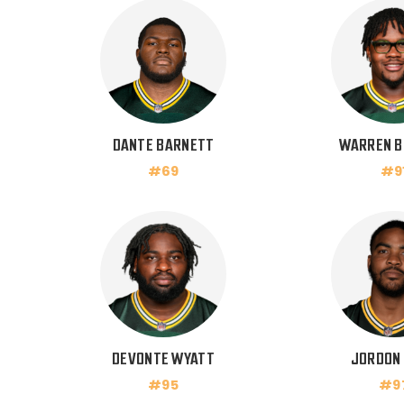
DANTE BARNETT
WARREN B
#69
#9
DEVONTE WYATT
JORDON 
#95
#9