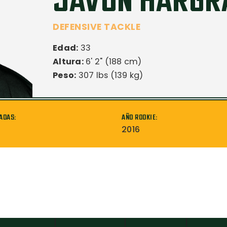
JAVON HARGR
DEFENSIVE TACKLE
Edad:
33
Altura:
6' 2" (188 cm)
Peso:
307 lbs (139 kg)
ADAS:
AÑO ROOKIE:
2016