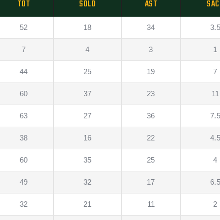
TOT
SOLO
AST
SAC
52
18
34
3.
7
4
3
1
44
25
19
7
60
37
23
11
63
27
36
7.
38
16
22
4.
60
35
25
4
49
32
17
6.
32
21
11
2