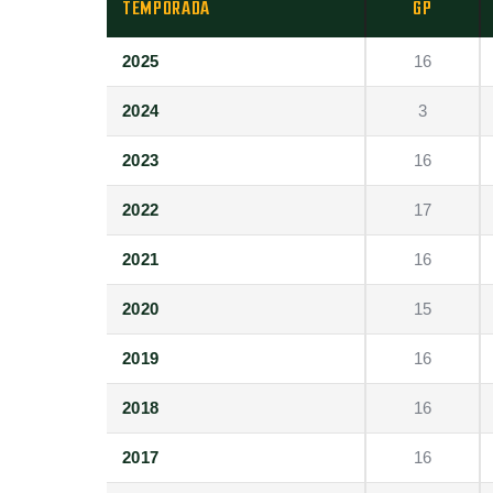
TEMPORADA
GP
2025
16
2024
3
2023
16
2022
17
2021
16
2020
15
2019
16
2018
16
2017
16