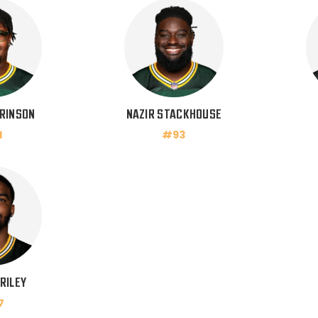
RINSON
NAZIR STACKHOUSE
1
#93
RILEY
7