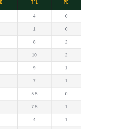
K
TFL
PD
5
4
0
1
0
8
2
10
2
5
9
1
5
7
1
5.5
0
5
7.5
1
4
1