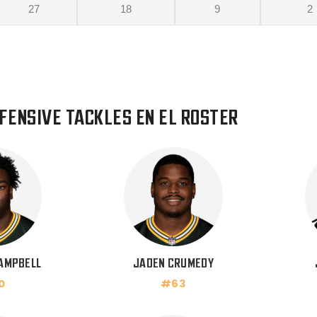
27
18
9
2
FENSIVE TACKLES EN EL ROSTER
AMPBELL
JADEN CRUMEDY
0
#63