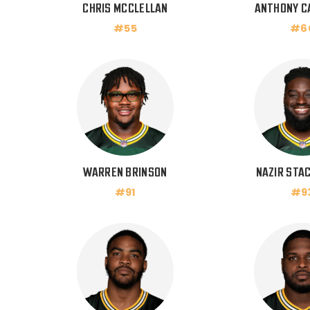
CHRIS MCCLELLAN
ANTHONY C
#55
#6
WARREN BRINSON
NAZIR STA
#91
#9