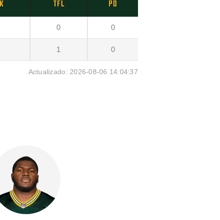
K
TFL
PD
0
0
1
0
Actualizado: 2026-08-06 14:04:37