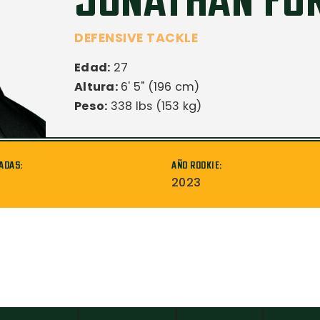
JONATHAN FO
DEFENSIVE TACKLE
Edad:
27
Altura:
6' 5" (196 cm)
Peso:
338 lbs (153 kg)
ADAS:
AÑO ROOKIE:
2023