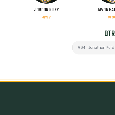
JORDON RILEY
JAVON HA
#97
#9
OTR