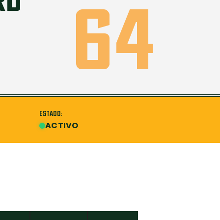
RD
64
ESTADO:
ACTIVO