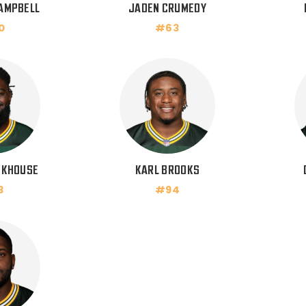
AMPBELL
JADEN CRUMEDY
0
#63
CKHOUSE
KARL BROOKS
3
#94