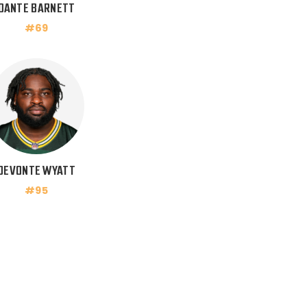
DANTE BARNETT
#69
DEVONTE WYATT
#95