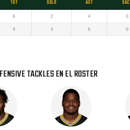
TOT
SOLO
AST
SAC
6
2
4
0
9
3
6
0
FENSIVE TACKLES EN EL ROSTER