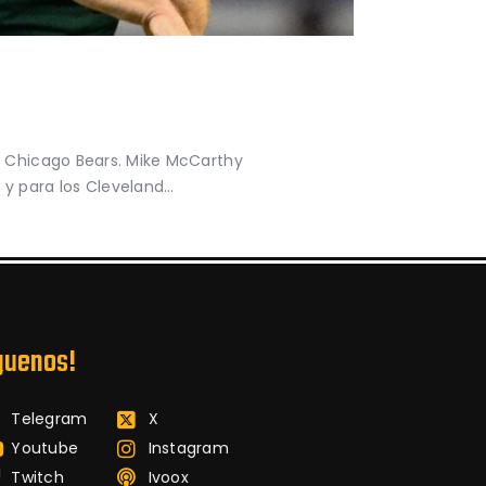
s Chicago Bears. Mike McCarthy
 y para los Cleveland…
guenos!
Telegram
X
Youtube
Instagram
Twitch
Ivoox