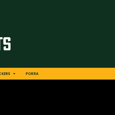
TS
CKERS
PORRA