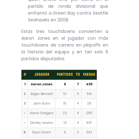
partido de ronda divisional que
enfrentó a Green Bay contra Seattle
Seahawks en 2008.
Estos tres touchdowns convierten a
Aaron Jones en el jugador con más
touchdowns de carrera en
playoffs
en
la historia del equipo y en tan solo 6
partidos disputados:
#
JUGADOR
PARTIDOS
TD
YARDAS
1
Aaron Jones
6
7
403
2
Edgar Bennett
10
5
561
3
John Kuhn
15
4
28
–
Aaron Rodgers
22
4
285
–
Dorsey Levens
14
4
647
6
Ryan Grant
6
3
334