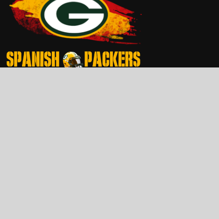
© SpanishPackers.com 2026 . All Rights
Reserved.
¡Síguenos!
Telegram
Youtube
Twitch
X
Instagram