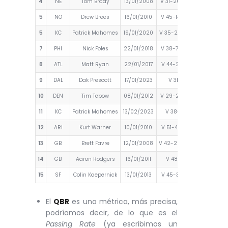
4
NE
Tom Brady
13/01/2008
V 31-20 contra JAX
98.0
5
NO
Drew Brees
16/01/2010
V 45-14 contra ARI
97.7
5
KC
Patrick Mahomes
19/01/2020
V 35-24 contra TEN
97.7
7
PHI
Nick Foles
22/01/2018
V 38-7 contra MIN
97.6
8
ATL
Matt Ryan
22/01/2017
V 44-21 contra GB
97.2
9
DAL
Dak Prescott
17/01/2023
V 31-14 en TB
96.8
10
DEN
Tim Tebow
08/01/2012
V 29-23 contra PIT
96.7
11
KC
Patrick Mahomes
13/02/2023
V 38-35 en PHI
96.3
12
ARI
Kurt Warner
10/01/2010
V 51-45 contra GB
96.1
13
GB
Brett Favre
12/01/2008
V 42-20 contra SEA
96.1
14
GB
Aaron Rodgers
16/01/2011
V 48-21 en ATL
95.9
15
SF
Colin Kaepernick
13/01/2013
V 45-31 contra GB
95.6
El
QBR
es una métrica, más precisa,
podríamos decir, de lo que es el
Passing Rate
(ya escribimos un