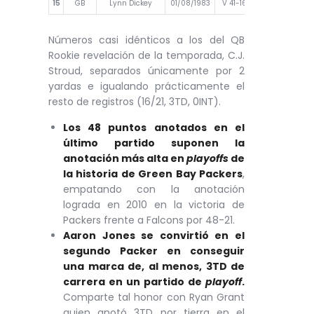
15
GB
Lynn Dickey
01/08/1983
V 41-16 contra STL
150.
Números casi idénticos a los del QB
Rookie revelación de la temporada, C.J.
Stroud, separados únicamente por 2
yardas e igualando prácticamente el
resto de registros (16/21, 3TD, 0INT).
Los 48 puntos anotados en el
último partido suponen la
anotación más alta en
playoffs
de
la historia de Green Bay Packers
,
empatando con la anotación
lograda en 2010 en la victoria de
Packers frente a Falcons por 48-21.
Aaron Jones se convirtió en el
segundo Packer en conseguir
una marca de, al menos, 3TD de
carrera en un partido de
playoff
.
Comparte tal honor con Ryan Grant
quien anotó 3TD por tierra en el