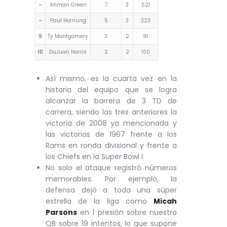
–
Ahman Green
7
3
521
–
Paul Hornung
5
3
323
9
Ty Montgomery
3
2
91
10
DuJuan Harris
2
2
100
Así mismo, es la cuarta vez en la
historia del equipo que se logra
alcanzar la barrera de 3 TD de
carrera, siendo las tres anteriores la
victoria de 2008 ya mencionada y
las victorias de 1967 frente a los
Rams en ronda divisional y frente a
los Chiefs en la Super Bowl I.
No solo el ataque registró números
memorables. Por ejemplo, la
defensa dejó a toda una súper
estrella de la liga como
Micah
Parsons
en 1 presión sobre nuestro
QB sobre 19 intentos, lo que supone