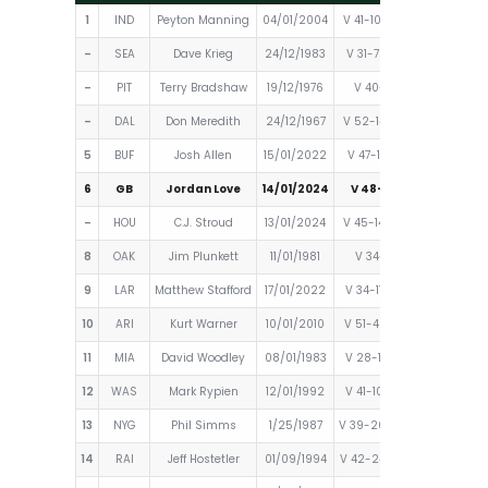
1
IND
Peyton Manning
04/01/2004
V 41-10 contra DEN
158.
–
SEA
Dave Krieg
24/12/1983
V 31-7 contra DEN
158.
–
PIT
Terry Bradshaw
19/12/1976
V 40-14 en BAL
158.
–
DAL
Don Meredith
24/12/1967
V 52-14 contra CLE
158.
5
BUF
Josh Allen
15/01/2022
V 47-17 contra NE
157.
6
GB
Jordan Love
14/01/2024
V 48-32 en DAL
157.
–
HOU
C.J. Stroud
13/01/2024
V 45-14 contra CLE
157.
8
OAK
Jim Plunkett
11/01/1981
V 34-27 en SD
155.
9
LAR
Matthew Stafford
17/01/2022
V 34-11 contra ARI
154.
10
ARI
Kurt Warner
10/01/2010
V 51-45 contra GB
154.1
11
MIA
David Woodley
08/01/1983
V 28-13 contra NE
153.
12
WAS
Mark Rypien
12/01/1992
V 41-10 contra DET
152.
13
NYG
Phil Simms
1/25/1987
V 39-20 contra DEN
150.
14
RAI
Jeff Hostetler
01/09/1994
V 42-24 contra DEN
150.