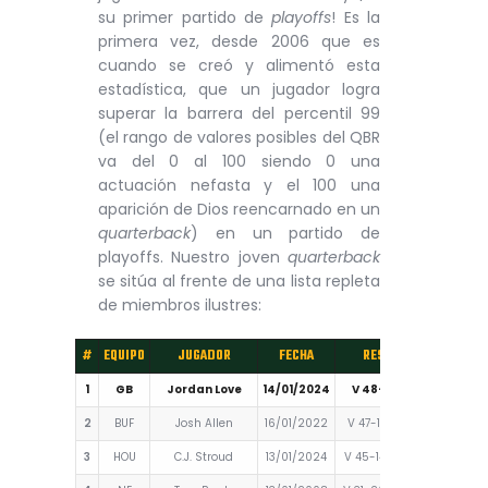
su primer partido de
playoffs
! Es la
primera vez, desde 2006 que es
cuando se creó y alimentó esta
estadística, que un jugador logra
superar la barrera del percentil 99
(el rango de valores posibles del QBR
va del 0 al 100 siendo 0 una
actuación nefasta y el 100 una
aparición de Dios reencarnado en un
quarterback
) en un partido de
playoffs. Nuestro joven
quarterback
se sitúa al frente de una lista repleta
de miembros ilustres:
#
EQUIPO
JUGADOR
FECHA
RESULTADO
QBR
1
GB
Jordan Love
14/01/2024
V 48-32 en DAL
99.3
2
BUF
Josh Allen
16/01/2022
V 47-17 contra NE
98.8
3
HOU
C.J. Stroud
13/01/2024
V 45-14 contra CLE
98.4