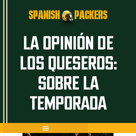
Inicio
LA OPINIÓN DE
Artículos
LOS QUESEROS:
Temporada 26/27
Historia
SOBRE LA
The Frozen Tundra
Guía Packers
TEMPORADA
Porra