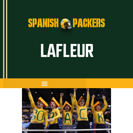
Inicio
LAFLEUR
Artículos
Temporada 26/27
Historia
The Frozen Tundra
Guía Packers
Porra