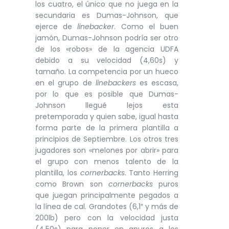
los cuatro, el único que no juega en la
secundaria es Dumas-Johnson, que
ejerce de
linebacker
. Como el buen
jamón, Dumas-Johnson podría ser otro
de los «robos» de la agencia UDFA
debido a su velocidad (4,60s) y
tamaño. La competencia por un hueco
en el grupo de
linebackers
es escasa,
por lo que es posible que Dumas-
Johnson llegué lejos esta
pretemporada y quien sabe, igual hasta
forma parte de la primera plantilla a
principios de Septiembre. Los otros tres
jugadores son «melones por abrir» para
el grupo con menos talento de la
plantilla, los
cornerbacks
. Tanto Herring
como Brown son
cornerbacks
puros
que juegan principalmente pegados a
la línea de cal. Grandotes (6,1″ y más de
200lb) pero con la velocidad justa
(4,50s) para poner en apuros a los