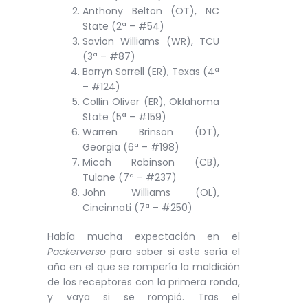
Anthony Belton (OT), NC
State (2ª – #54)
Savion Williams (WR), TCU
(3ª – #87)
Barryn Sorrell (ER), Texas (4ª
– #124)
Collin Oliver (ER), Oklahoma
State (5ª – #159)
Warren Brinson (DT),
Georgia (6ª – #198)
Micah Robinson (CB),
Tulane (7ª – #237)
John Williams (OL),
Cincinnati (7ª – #250)
Había mucha expectación en el
Packerverso
para saber si este sería el
año en el que se rompería la maldición
de los receptores con la primera ronda,
y vaya si se rompió. Tras el