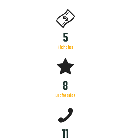
5
Fichajes
8
Drafteados
11