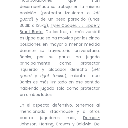
incorporaciones que han
desempeñado su trabajo en la misma
posición (protector izquierdo o
left
guard
) y de un peso parecido (unas
300lb o 135kg),
Tyler Cooper, J.J. Lippe y
Brant Banks
. De los tres, el más versátil
es Lippe que se ha movido por las cinco
posiciones en mayor o menor medida
durante su trayectoria universitaria.
Banks, por su parte, ha jugado
principalmente como protector
izquierdo y placador derecho (
left
guard
y
right tackle
), mientras que
Banks es más limitado en ese sentido
habiendo jugado solo como protector
en ambos lados.
En el aspecto defensivo, tenemos al
mencionado Stackhouse y a otros
cuatro jugadores más,
Dumas-
Johnson, Herring, Browm y Baldwin
. De