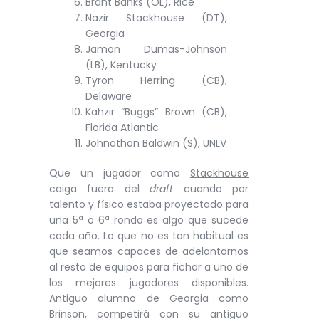
Brant Banks (OL), Rice
Nazir Stackhouse (DT),
Georgia
Jamon Dumas-Johnson
(LB), Kentucky
Tyron Herring (CB),
Delaware
Kahzir “Buggs” Brown (CB),
Florida Atlantic
Johnathan Baldwin (S), UNLV
Que un jugador como
Stackhouse
caiga fuera del
draft
cuando por
talento y físico estaba proyectado para
una 5ª o 6ª ronda es algo que sucede
cada año. Lo que no es tan habitual es
que seamos capaces de adelantarnos
al resto de equipos para fichar a uno de
los mejores jugadores disponibles.
Antiguo alumno de Georgia como
Brinson, competirá con su antiguo