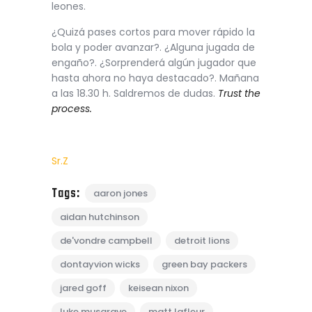
leones.
¿Quizá pases cortos para mover rápido la
bola y poder avanzar?. ¿Alguna jugada de
engaño?. ¿Sorprenderá algún jugador que
hasta ahora no haya destacado?. Mañana
a las 18.30 h. Saldremos de dudas.
Trust the
process.
Sr.Z
Tags:
aaron jones
aidan hutchinson
de'vondre campbell
detroit lions
dontayvion wicks
green bay packers
jared goff
keisean nixon
luke musgrave
matt lafleur