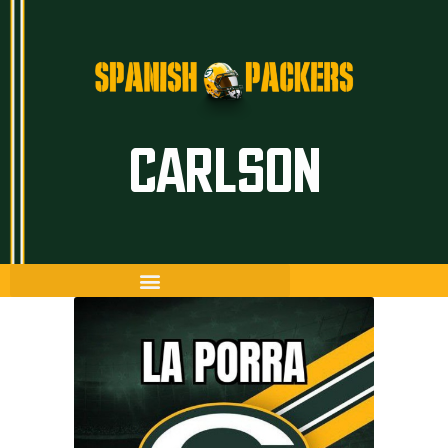
Inicio
CARLSON
Artículos
Temporada 26/27
Historia
The Frozen Tundra
Guía Packers
Porra